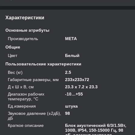
Характеристики
Основные атрибуты
Производитель
МЕТА
Общие
Цвет
Белый
Пользовательские характеристики
Вес (кг)
2.5
Габаритные размеры, мм
233x233x72
Д х Ш х В, см
23.3 x 7.2 x 23.3
Диапазон рабочих
-10…+55
температур, °С
Ед.измерения
штука
Звуковое давление (±2дБ),
98
дБ
Краткое описание
Блок акустический 6/3/1.5Вт,
100В, IP54, 150-15000 Гц, 98
дБ, элемент контроля,