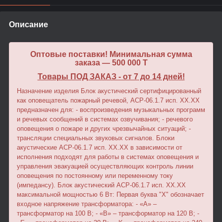
Описание
Оптовые поставки! Минимальная сумма
заказа — 500 000 T
Товары ПОД ЗАКАЗ - от 7 до 14 дней!
Назначение изделия Блок акустический сертифицированный
как оповещатель пожарный речевой, АСР-06.1.7 исп. XX.XХ
предназначен для: - воспроизведения музыкальных программ
и речевых сообщений в системах озвучивания; - речевого
оповещения о пожаре и других чрезвычайных ситуаций; -
трансляции специальных звуковых сигналов. Блоки
акустические АСР-06.1.7 исп. XX.XХ в зависимости от
исполнения подходят для работы в системах оповещения и
управления эвакуацией осуществляющих контроль линии
оповещения по постоянному или переменному току
(импедансу). Блок акустический АСР-06.1.7 исп. XX.XХ
максимальной мощностью 6 Вт: Первая буква "Х" обозначает
входное напряжение трансформатора: - «A» –
трансформатор на 100 В; - «B» – трансформатор на 120 В; -