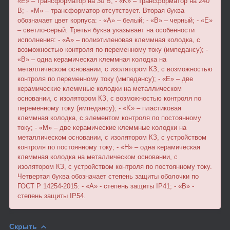
«Е» – трансформатор на 30 В; - «K» – трансформатор на 240
В; - «М» – трансформатор отсутствует. Вторая буква
обозначает цвет корпуса: - «A» – белый; - «B» – черный; - «Е»
– светло-серый. Третья буква указывает на особенности
исполнения: - «A» – полиэтиленовая клеммная колодка, с
возможностью контроля по переменному току (импедансу); -
«B» – одна керамическая клеммная колодка на
металлическом основании, с изолятором КЗ, с возможностью
контроля по переменному току (импедансу); - «Е» – две
керамические клеммные колодки на металлическом
основании, с изолятором КЗ, с возможностью контроля по
переменному току (импедансу); - «K» – пластиковая
клеммная колодка, с элементом контроля по постоянному
току; - «М» – две керамические клеммные колодки на
металлическом основании, с изолятором КЗ, с устройством
контроля по постоянному току; - «Н» – одна керамическая
клеммная колодка на металлическом основании, с
изолятором КЗ, с устройством контроля по постоянному току.
Четвертая буква обозначает степень защиты оболочки по
ГОСТ Р 14254-2015: - «А» - степень защиты IP41; - «В» -
степень защиты IP54.
Скрыть