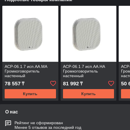
АСР-06.1.7 исп.АА.МА
АСР-06.1.7 исп.АА.НА
АСР-
Громкоговоритель
Громкоговоритель
Гром
настенный
настенный
нас
78 557
81 992
50 
₸
₸
Купить
Купить
О нас
Рейтинг не сформирован
Менее 5 отзывов за последний год