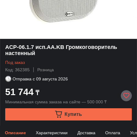
АСР-06.1.7 исп.АА.KB Громкоговоритель
настенный
Под заказ
Код: 362385
Розница
Отправка с
09 августа 2026
51 744
₸
Минимальная сумма заказа на сайте — 500 000 ₸
Купить
Описание
Характеристики
Доставка
Оплата
Усл