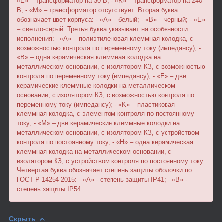
«Е» – трансформатор на 30 В; - «K» – трансформатор на 240
В; - «М» – трансформатор отсутствует. Вторая буква
обозначает цвет корпуса: - «A» – белый; - «B» – черный; - «Е»
– светло-серый. Третья буква указывает на особенности
исполнения: - «A» – полиэтиленовая клеммная колодка, с
возможностью контроля по переменному току (импедансу); -
«B» – одна керамическая клеммная колодка на
металлическом основании, с изолятором КЗ, с возможностью
контроля по переменному току (импедансу); - «Е» – две
керамические клеммные колодки на металлическом
основании, с изолятором КЗ, с возможностью контроля по
переменному току (импедансу); - «K» – пластиковая
клеммная колодка, с элементом контроля по постоянному
току; - «М» – две керамические клеммные колодки на
металлическом основании, с изолятором КЗ, с устройством
контроля по постоянному току; - «Н» – одна керамическая
клеммная колодка на металлическом основании, с
изолятором КЗ, с устройством контроля по постоянному току.
Четвертая буква обозначает степень защиты оболочки по
ГОСТ Р 14254-2015: - «А» - степень защиты IP41; - «В» -
степень защиты IP54.
Скрыть