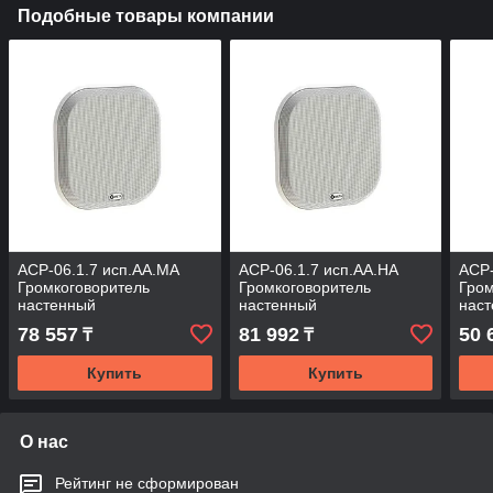
Подобные товары компании
АСР-06.1.7 исп.АА.МА
АСР-06.1.7 исп.АА.НА
АСР-
Громкоговоритель
Громкоговоритель
Гром
настенный
настенный
нас
78 557
81 992
50 
₸
₸
Купить
Купить
О нас
Рейтинг не сформирован