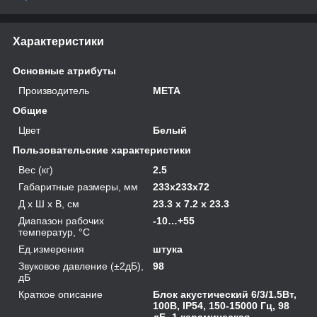
Характеристики
Основные атрибуты
Производитель
МЕТА
Общие
Цвет
Белый
Пользовательские характеристики
Вес (кг)
2.5
Габаритные размеры, мм
233x233x72
Д х Ш х В, см
23.3 x 7.2 x 23.3
Диапазон рабочих
-10…+55
температур, °С
Ед.измерения
штука
Звуковое давление (±2дБ),
98
дБ
Краткое описание
Блок акустический 6/3/1.5Вт,
100В, IP54, 150-15000 Гц, 98
дБ, 1 керамическая