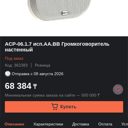
АСР-06.1.7 исп.АА.ВВ Громкоговоритель
настенный
Под заказ
Код: 362383
Розница
Отправка с
08 августа 2026
68 384
₸
Минимальная сумма заказа на сайте — 500 000 ₸
Купить
Описание
Характеристики
Доставка
Оплата
Усл