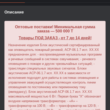
Описание
Оптовые поставки! Минимальная сумма
заказа — 500 000 T
Товары ПОД ЗАКАЗ - от 7 до 14 дней!
Назначение изделия Блок акустический сертифицированный
как оповещатель пожарный речевой, АСР-06.1.7 исп. XX.XХ
предназначен для: - воспроизведения музыкальных программ
и речевых сообщений в системах озвучивания; - речевого
оповещения о пожаре и других чрезвычайных ситуаций; -
трансляции специальных звуковых сигналов. Блоки
акустические АСР-06.1.7 исп. XX.XХ в зависимости от
исполнения подходят для работы в системах оповещения и
управления эвакуацией осуществляющих контроль линии
оповещения по постоянному или переменному току
(импедансу). Блок акустический АСР-06.1.7 исп. XX.XХ
максимальной мощностью 6 Вт: Первая буква "Х" обозначает
входное напряжение трансформатора: - «A» –
трансформатор на 100 В; - «B» – трансформатор на 120 В; -