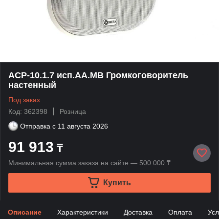
АСР-10.1.7 исп.АА.МB Громкоговоритель
настенный
Под заказ
Код: 362398
Розница
Отправка с
11 августа 2026
91 913
₸
Минимальная сумма заказа на сайте — 500 000 ₸
Купить
Описание
Характеристики
Доставка
Оплата
Усл