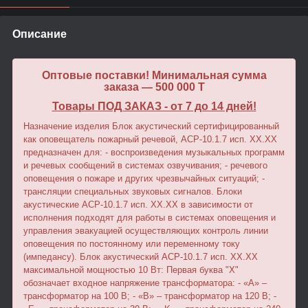
Описание
Оптовые поставки! Минимальная сумма
заказа — 500 000 T
Товары ПОД ЗАКАЗ - от 7 до 14 дней!
Назначение изделия Блок акустический сертифицированный
как оповещатель пожарный речевой, АСР-10.1.7 исп. XX.XХ
предназначен для: - воспроизведения музыкальных программ
и речевых сообщений в системах озвучивания; - речевого
оповещения о пожаре и других чрезвычайных ситуаций; -
трансляции специальных звуковых сигналов. Блоки
акустические АСР-10.1.7 исп. XX.XХ в зависимости от
исполнения подходят для работы в системах оповещения и
управления эвакуацией осуществляющих контроль линии
оповещения по постоянному или переменному току
(импедансу). Блок акустический АСР-10.1.7 исп. XX.XХ
максимальной мощностью 10 Вт: Первая буква "Х"
обозначает входное напряжение трансформатора: - «A» –
трансформатор на 100 В; - «B» – трансформатор на 120 В; -