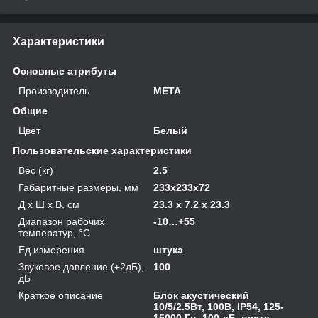
Характеристики
Основные атрибуты
Производитель
МЕТА
Общие
Цвет
Белый
Пользовательские характеристики
Вес (кг)
2.5
Габаритные размеры, мм
233x233x72
Д х Ш х В, см
23.3 x 7.2 x 23.3
Диапазон рабочих
-10…+55
температур, °С
Ед.измерения
штука
Звуковое давление (±2дБ),
100
дБ
Краткое описание
Блок акустический
10/5/2.5Вт, 100В, IP54, 125-
15000 Гц, 100 дБ, плата