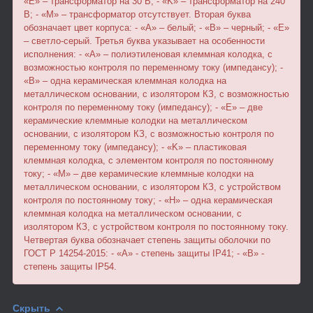
«Е» – трансформатор на 30 В; - «K» – трансформатор на 240
В; - «М» – трансформатор отсутствует. Вторая буква
обозначает цвет корпуса: - «A» – белый; - «B» – черный; - «Е»
– светло-серый. Третья буква указывает на особенности
исполнения: - «A» – полиэтиленовая клеммная колодка, с
возможностью контроля по переменному току (импедансу); -
«B» – одна керамическая клеммная колодка на
металлическом основании, с изолятором КЗ, с возможностью
контроля по переменному току (импедансу); - «Е» – две
керамические клеммные колодки на металлическом
основании, с изолятором КЗ, с возможностью контроля по
переменному току (импедансу); - «K» – пластиковая
клеммная колодка, с элементом контроля по постоянному
току; - «М» – две керамические клеммные колодки на
металлическом основании, с изолятором КЗ, с устройством
контроля по постоянному току; - «Н» – одна керамическая
клеммная колодка на металлическом основании, с
изолятором КЗ, с устройством контроля по постоянному току.
Четвертая буква обозначает степень защиты оболочки по
ГОСТ Р 14254-2015: - «А» - степень защиты IP41; - «В» -
степень защиты IP54.
Скрыть