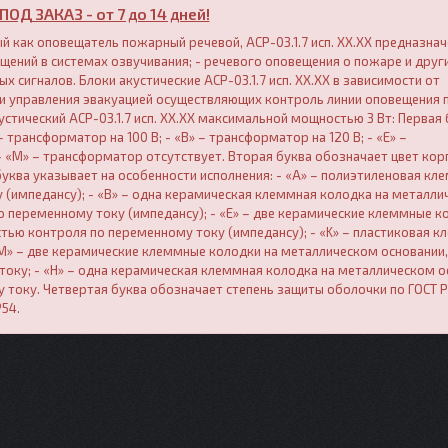
ПОД ЗАКАЗ - от 7 до 14 дней!
 как оповещатель пожарный речевой, АСР-03.1.7 исп. XX.XХ предназначе
ений в системах озвучивания; - речевого оповещения о пожаре и друг
х сигналов. Блоки акустические АСР-03.1.7 исп. XX.XХ в зависимости от
 и управления эвакуацией осуществляющих контроль линии оповещения 
стический АСР-03.1.7 исп. XX.XХ максимальной мощностью 3 Вт: Первая 
трансформатор на 100 В; - «B» – трансформатор на 120 В; - «Е» –
- «М» – трансформатор отсутствует. Вторая буква обозначает цвет корп
я буква указывает на особенности исполнения: - «A» – полиэтиленовая кл
(импедансу); - «B» – одна керамическая клеммная колодка на металл
о переменному току (импедансу); - «Е» – две керамические клеммные к
тью контроля по переменному току (импедансу); - «K» – пластиковая к
«М» – две керамические клеммные колодки на металлическом основании,
току; - «Н» – одна керамическая клеммная колодка на металлическом о
 току. Четвертая буква обозначает степень защиты оболочки по ГОСТ Р
P54.