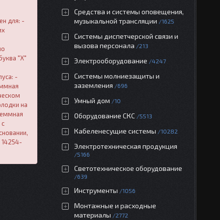
Средства и системы оповещения,
н для: -
музыкальной трансляции
1625
их
Системы диспетчерской связи и
вызова персонала
213
по
буква "Х"
Электрооборудование
4247
Системы молниезащиты и
уса: -
заземления
еммная
696
ическом
Умный дом
10
олодки на
леммная
Оборудование СКС
5513
 с
Кабеленесущие системы
10282
сновании,
 14254-
Электротехническая продукция
5166
Светотехническое оборудование
639
Инструменты
1056
Монтажные и расходные
материалы
2772