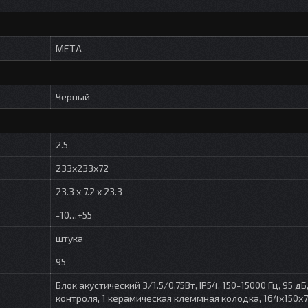
МЕТА
Черный
2.5
233x233x72
23.3 x 7.2 x 23.3
-10…+55
штука
95
Блок акустический 3/1.5/0.75Вт, IP54, 150-15000 Гц, 95 дБ
контроля, 1 керамическая клеммная колодка, 164х150х7