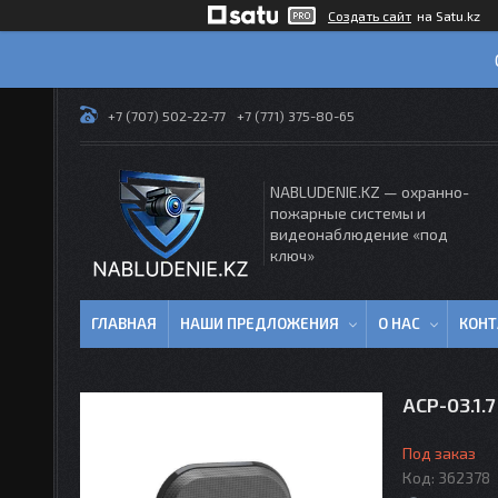
Создать сайт
на Satu.kz
+7 (707) 502-22-77
+7 (771) 375-80-65
NABLUDENIE.KZ — охранно-
пожарные системы и
видеонаблюдение «под
ключ»
ГЛАВНАЯ
НАШИ ПРЕДЛОЖЕНИЯ
О НАС
КОН
АСР-03.1.
Под заказ
Код:
362378