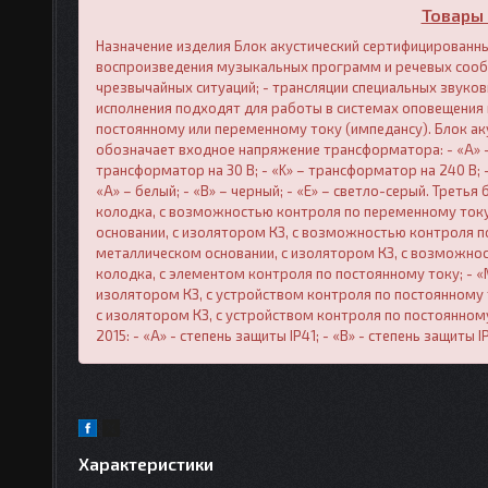
Товары 
Назначение изделия Блок акустический сертифицированный
воспроизведения музыкальных программ и речевых сообщ
чрезвычайных ситуаций; - трансляции специальных звуковы
исполнения подходят для работы в системах оповещения
постоянному или переменному току (импедансу). Блок аку
обозначает входное напряжение трансформатора: - «A» – 
трансформатор на 30 В; - «K» – трансформатор на 240 В; 
«A» – белый; - «B» – черный; - «Е» – светло-серый. Треть
колодка, с возможностью контроля по переменному току 
основании, с изолятором КЗ, с возможностью контроля п
металлическом основании, с изолятором КЗ, с возможнос
колодка, с элементом контроля по постоянному току; - 
изолятором КЗ, с устройством контроля по постоянному 
с изолятором КЗ, с устройством контроля по постоянному
2015: - «А» - степень защиты IP41; - «В» - степень защиты I
Характеристики