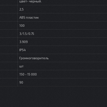
цвет- черный.
2,5
ABS пластик
100
3/1.5/0.75
3.909
IP54
Громкоговоритель
шт
150 - 15 000
90