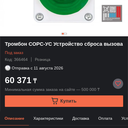
Тромбон СОРС-УС Устройство сброса вызова
Под заказ
Код: 366464
Розница
Отправка с
11 августа 2026
60 371
₸
Минимальная сумма заказа на сайте — 500 000 ₸
Купить
Описание
Характеристики
Доставка
Оплата
Усл