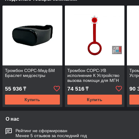
Тромбон СОРС-Мед-БМ
Тромбон СОРС-УВ
Тро
Браслет медсестры
исполнение К Устройство
Устр
вызова помощи для МГН
55 936
74 516
90 
₸
₸
Купить
Купить
О нас
Рейтинг не сформирован
Менее 5 отзывов за последний год