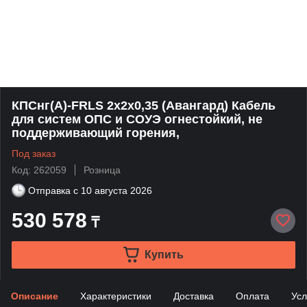
КПСнг(А)-FRLS 2х2х0,35 (Авангард) Кабель
для систем ОПС и СОУЭ огнестойкий, не
поддерживающий горения,
Под заказ
Код: 262059
Розница
Отправка с
10 августа 2026
530 578
₸
Купить
Описание
Характеристики
Доставка
Оплата
Усл