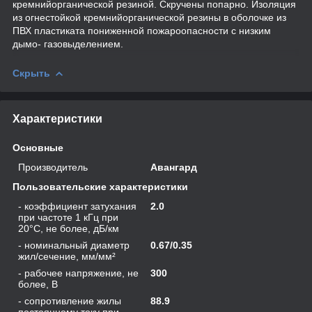
кремнийорганической резиной. Скручены попарно. Изоляция
из огнестойкой кремнийорганической резины в оболочке из
ПВХ пластиката пониженной пожароопасности с низким
дымо- газовыделением.
Скрыть
Характеристики
Основные
Производитель
Авангард
Пользовательские характеристики
- коэффициент затухания
2.0
при частоте 1 кГц при
20°C, не более, дБ/км
- номинальный диаметр
0.67/0.35
жил/сечение, мм/мм²
- рабочее напряжение, не
300
более, В
- сопротивление жилы
88.9
постоянному току при