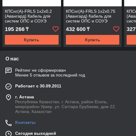
КПСнг(А)-FRLS 1х2х0,2
КПСнг(А)-FRLS 1х2х0,75
КПСн
(Авангард) Кабель для
(Авангард) Кабель для
(Ава
систем ОПС и СОУЭ
систем ОПС и СОУЭ
сис
огнестойкий, не
огнестойкий, не
огне
195 266
432 600
327
₸
₸
поддерживающий
поддерживающий
под
горения,
горения,
горе
Купить
Купить
О нас
Рейтинг не сформирован
Менее 5 отзывов за последний год
Работает с 30.09.2011
г. Астана
Республика Казахстан, г. Астана, район Есиль,
микрорайон Уркер, ул. Саттара Ерубаева, дом 22,
Астана, Казахстан
Контакты
Сегодня выходной