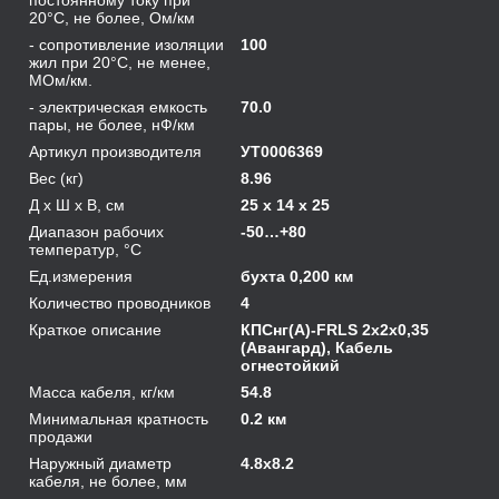
20°C, не более, Ом/км
- сопротивление изоляции
100
жил при 20°C, не менее,
МОм/км.
- электрическая емкость
70.0
пары, не более, нФ/км
Артикул производителя
УТ0006369
Вес (кг)
8.96
Д х Ш х В, см
25 x 14 x 25
Диапазон рабочих
-50…+80
температур, °С
Ед.измерения
бухта 0,200 км
Количество проводников
4
Краткое описание
КПСнг(А)-FRLS 2х2х0,35
(Авангард), Кабель
огнестойкий
Масса кабеля, кг/км
54.8
Минимальная кратность
0.2 км
продажи
Наружный диаметр
4.8х8.2
кабеля, не более, мм