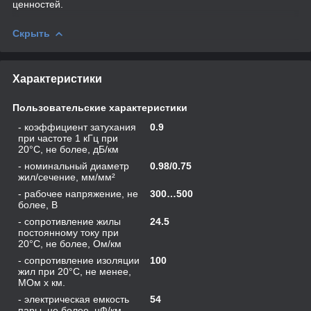
ценностей.
Скрыть
Характеристики
Пользовательские характеристики
- коэффициент затухания
0.9
при частоте 1 кГц при
20°С, не более, дБ/км
- номинальный диаметр
0.98/0.75
жил/сечение, мм/мм²
- рабочее напряжение, не
300…500
более, В
- сопротивление жилы
24.5
постоянному току при
20°С, не более, Ом/км
- сопротивление изоляции
100
жил при 20°C, не менее,
МОм х км.
- электрическая емкость
54
пары, не более, нФ/км