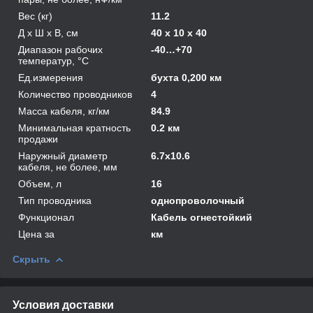
Вес (кг)
11.2
Д х Ш х В, см
40 x 10 x 40
Диапазон рабочих
-40…+70
температур, °С
Ед.измерения
бухта 0,200 км
Количество проводников
4
Масса кабеля, кг/км
84.9
Минимальная кратность
0.2 км
продажи
Наружный диаметр
6.7х10.6
кабеля, не более, мм
Объем, л
16
Тип проводника
однопроволочный
Функционал
Кабель огнестойкий
Цена за
км
Скрыть
Условия доставки