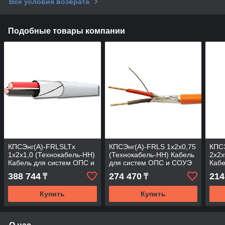
Все условия возврата
Подобные товары компании
КПСЭнг(А)-FRLSLTx
КПСЭнг(А)-FRLS 1х2х0,75
КПС
1х2х1,0 (Технокабель-НН)
(Технокабель-НН) Кабель
2х2х
Кабель для систем ОПС и
для систем ОПС и СОУЭ
Кабе
СОУЭ огнестойкий, не
огнестойкий, не
СОУЭ
388 744
274 470
214
₸
₸
поддерживающий
поддерживающий
под
горения,
Купить
Купить