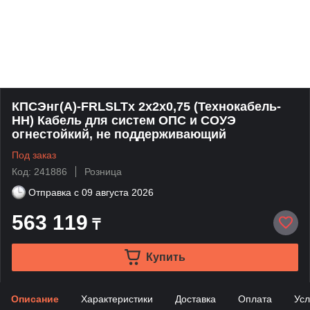
КПСЭнг(А)-FRLSLTx 2х2х0,75 (Технокабель-
НН) Кабель для систем ОПС и СОУЭ
огнестойкий, не поддерживающий
Под заказ
Код: 241886
Розница
Отправка с
09 августа 2026
563 119
₸
Купить
Описание
Характеристики
Доставка
Оплата
Усл