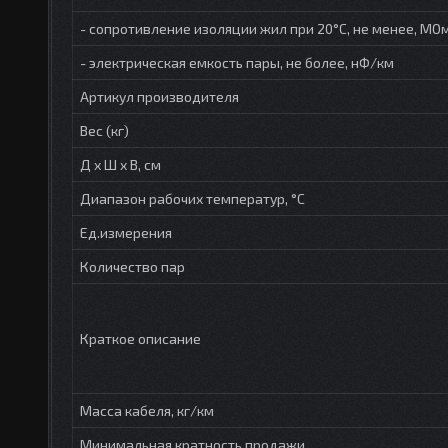
- сопротивление изоляции жил при 20°C, не менее, МОм
- электрическая емкость пары, не более, нФ/км
Артикул производителя
Вес (кг)
Д х Ш х В, см
Диапазон рабочих температур, °С
Ед.измерения
Количество пар
Краткое описание
Масса кабеля, кг/км
Минимальная кратность продажи