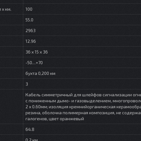
 х км.
100
55.0
2963
12.96
36 x 15 x 36
-50…+70
бухта 0,200 км
3
Кабель симметричный для шлейфов сигнализации огн
с пониженным дымо- и газовыделением, многопроволо
2 х 0.60мм; изоляция кремнийорганическая керамооб
резина, оболочка полимерная композиция, не содерж
галогенов, цвет оранжевый
64.8
0.2 км