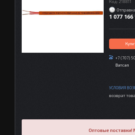
Код:
218811
Отправка
1 077 166
Купи
+7 (707) 5
Ватсап
возврат това
Оптовые поставки! 