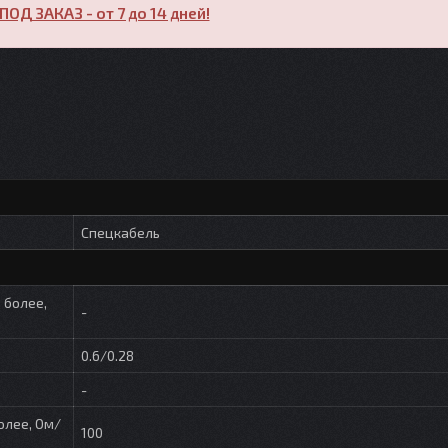
ПОД ЗАКАЗ - от 7 до 14 дней!
Спецкабель
 более,
-
0.6/0.28
-
олее, Ом/
100