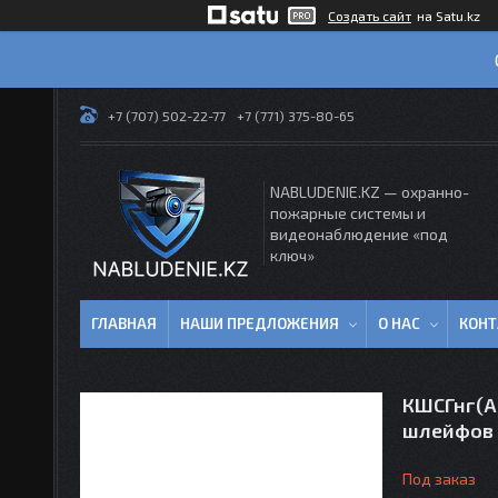
Создать сайт
на Satu.kz
+7 (707) 502-22-77
+7 (771) 375-80-65
NABLUDENIE.KZ — охранно-
пожарные системы и
видеонаблюдение «под
ключ»
ГЛАВНАЯ
НАШИ ПРЕДЛОЖЕНИЯ
О НАС
КОН
КШСГнг(А
шлейфов 
Под заказ