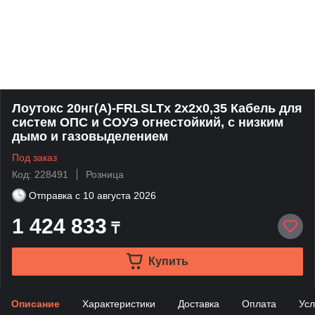
Лоутокс 20нг(А)-FRLSLTx 2х2х0,35 Кабель для
систем ОПС и СОУЭ огнестойкий, с низким
дымо и газовыделением
Под заказ
Код: 228491
Розница
Отправка с
10 августа 2026
1 424 833
₸
Купить
Описание
Характеристики
Доставка
Оплата
Усл