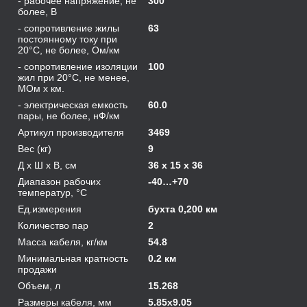
- рабочее напряжение, не
300
более, В
- сопротивление жилы
63
постоянному току при
20°С, не более, Ом/км
- сопротивление изоляции
100
жил при 20°C, не менее,
МОм х км.
- электрическая емкость
60.0
пары, не более, нФ/км
Артикул производителя
3469
Вес (кг)
9
Д х Ш х В, см
36 x 15 x 36
Диапазон рабочих
-40…+70
температур, °С
Ед.измерения
бухта 0,200 км
Количество пар
2
Масса кабеля, кг/км
54.8
Минимальная кратность
0.2 км
продажи
Объем, л
15.268
Размеры кабеля, мм
5.85х9.05