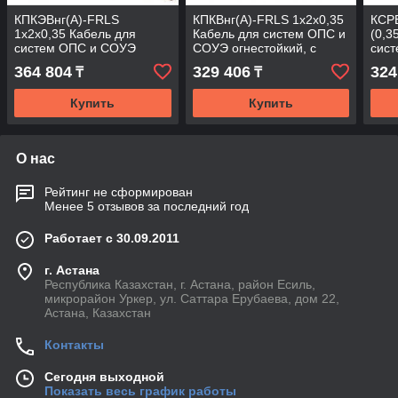
КПКЭВнг(А)-FRLS
КПКВнг(А)-FRLS 1х2х0,35
КСРВ
1х2х0,35 Кабель для
Кабель для систем ОПС и
(0,3
систем ОПС и СОУЭ
СОУЭ огнестойкий, с
сис
огнестойкий, с низким
низким дымо и
огне
364 804
329 406
324
₸
₸
дымо и газовыделением
газовыделением
дым
Купить
Купить
О нас
Рейтинг не сформирован
Менее 5 отзывов за последний год
Работает с 30.09.2011
г. Астана
Республика Казахстан, г. Астана, район Есиль,
микрорайон Уркер, ул. Саттара Ерубаева, дом 22,
Астана, Казахстан
Контакты
Сегодня выходной
Показать весь график работы