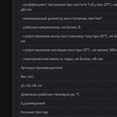
- коэффициент затухания при частоте 1 кГц при 20°С, не
дБ/км
- номинальный диаметр жил/сечение, мм/мм²
- рабочее напряжение, не более, В
- сопротивление жилы постоянному току при 20°С, не б
км
- сопротивление изоляции жил при 20°C, не менее, МОм
- электрическая емкость пары, не более, нФ/км
Артикул производителя
Вес (кг)
Д х Ш х В, см
Диапазон рабочих температур, °С
Ед.измерения
Количество пар