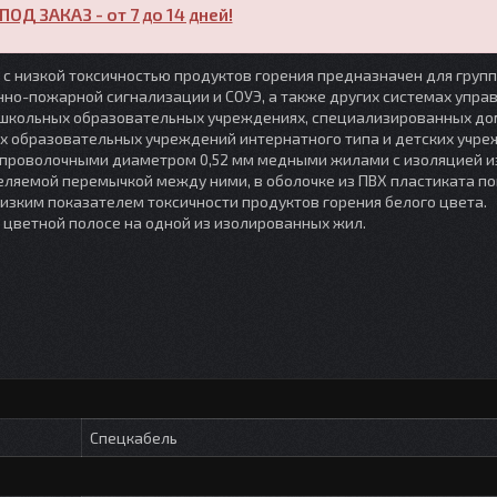
ПОД ЗАКАЗ - от 7 до 14 дней!
с низкой токсичностью продуктов горения предназначен для груп
но-пожарной сигнализации и СОУЭ, а также других системах упра
ошкольных образовательных учреждениях, специализированных до
ах образовательных учреждений интернатного типа и детских учре
проволочными диаметром 0,52 мм медными жилами с изоляцией и
еляемой перемычкой между ними, в оболочке из ПВХ пластиката п
изким показателем токсичности продуктов горения белого цвета.
 цветной полосе на одной из изолированных жил.
Спецкабель