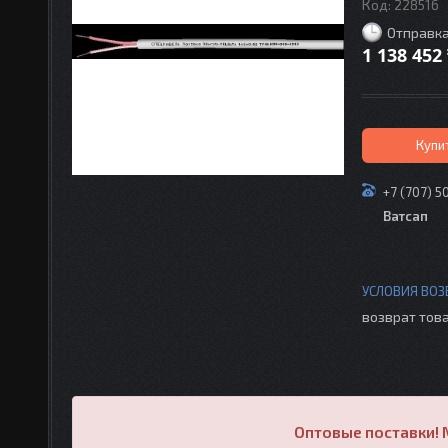
Код:
228516
Отправка
1 138 452
Купи
+7 (707) 5
Ватсап
возврат това
Оптовые поставки! 