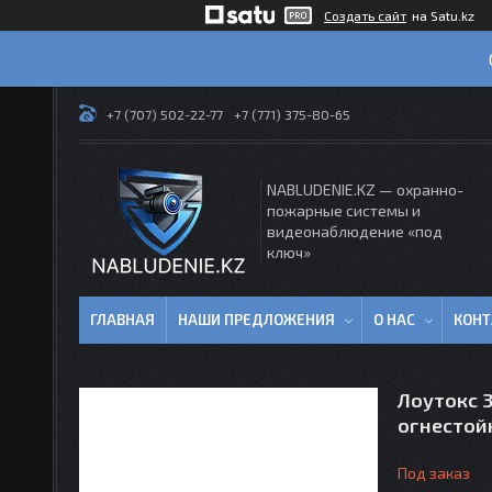
Создать сайт
на Satu.kz
+7 (707) 502-22-77
+7 (771) 375-80-65
NABLUDENIE.KZ — охранно-
пожарные системы и
видеонаблюдение «под
ключ»
ГЛАВНАЯ
НАШИ ПРЕДЛОЖЕНИЯ
О НАС
КОН
Лоутокс 3
огнестой
Под заказ