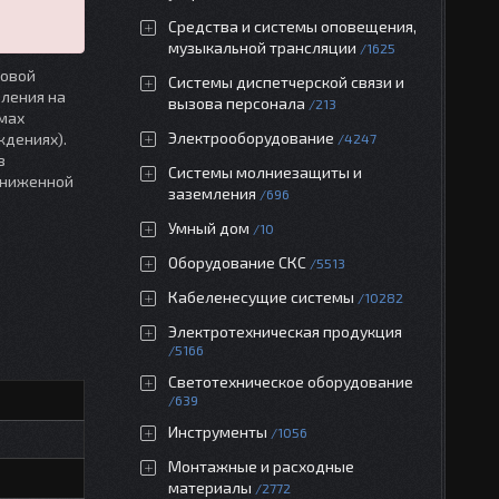
Средства и системы оповещения,
музыкальной трансляции
1625
повой
Системы диспетчерской связи и
вления на
вызова персонала
213
мах
Электрооборудование
ждениях).
4247
з
Системы молниезащиты и
ониженной
заземления
696
Умный дом
10
Оборудование СКС
5513
Кабеленесущие системы
10282
Электротехническая продукция
5166
Светотехническое оборудование
639
Инструменты
1056
Монтажные и расходные
материалы
2772