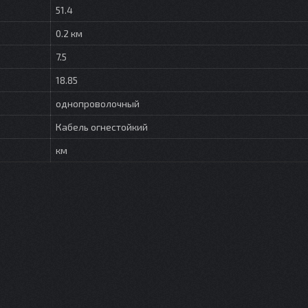
51.4
0.2 км
7.5
18.85
однопроволочный
Кабель огнестойкий
км