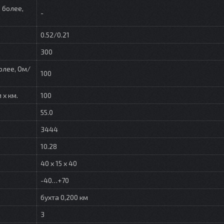
 более,
-
0.52/0.21
300
олее, Ом/
100
 х км.
100
55.0
3444
10.28
40 x 15 x 40
-40…+70
бухта 0,200 км
3