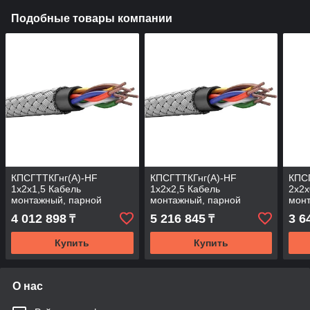
Подобные товары компании
КПСГТТКГнг(А)-HF
КПСГТТКГнг(А)-HF
КПС
1х2х1,5 Кабель
1х2х2,5 Кабель
2х2х
монтажный, парной
монтажный, парной
мон
скрутки, с изоляцией и
скрутки, с изоляцией и
скру
4 012 898
5 216 845
3 6
₸
₸
оболочкой из полимерной
оболочкой из полимерной
обол
композиции не
композиции не
комп
Купить
Купить
О нас