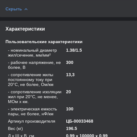
Скрыть
Характеристики
Пользовательские характеристики
- номинальный диаметр
1.38/1.5
жил/сечение, мм/мм²
- рабочее напряжение, не
300
более, В
- сопротивление жилы
13,3
постоянному току при
20°С, не более, Ом/км
- сопротивление изоляции
20
жил при 20°C, не менее,
МОм х км.
- электрическая емкость
100
пары, не более, нФ/км
Артикул производителя
ЦБ-00033468
Вес (кг)
196.5
Д х Ш х В, см
0.99 x 100000 x 0.99