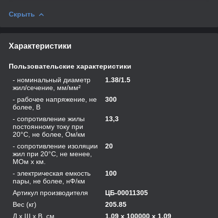
Скрыть
Характеристики
Пользовательские характеристики
- номинальный диаметр
1.38/1.5
жил/сечение, мм/мм²
- рабочее напряжение, не
300
более, В
- сопротивление жилы
13,3
постоянному току при
20°С, не более, Ом/км
- сопротивление изоляции
20
жил при 20°C, не менее,
МОм х км.
- электрическая емкость
100
пары, не более, нФ/км
Артикул производителя
ЦБ-00011305
Вес (кг)
205.85
Д х Ш х В, см
1.09 x 100000 x 1.09