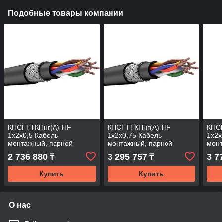
Подобные товары компании
КПСГТТКПнг(А)-HF
КПСГТТКПнг(А)-HF
КПС
1х2х0,5 Кабель
1х2х0,75 Кабель
1х2х
монтажный, парной
монтажный, парной
мон
скрутки, с изоляцией и
скрутки, с изоляцией и
скру
2 736 880
3 295 757
3 7
₸
₸
оболочкой из полимерной
оболочкой из полимерной
обол
композиции не
композиции
комп
Купить
Купить
О нас