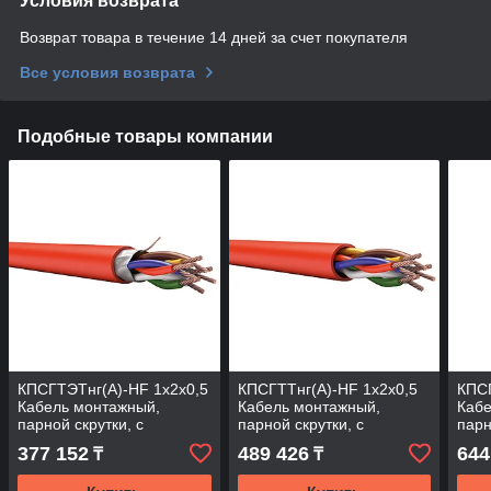
Условия возврата
Возврат товара в течение 14 дней за счет покупателя
Все условия возврата
Подобные товары компании
КПСГТЭТнг(А)-HF 1х2х0,5
КПСГТТнг(А)-HF 1х2х0,5
КПСГ
Кабель монтажный,
Кабель монтажный,
Кабе
парной скрутки, с
парной скрутки, с
парн
изоляцией и оболочкой из
изоляцией и оболочкой из
изол
377 152
489 426
644
₸
₸
полимерной композиции
полимерной композиции
пол
не
не
не