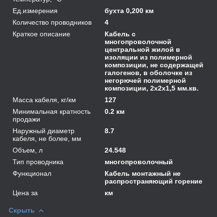
Ед.измерения
бухта 0,200 км
Количество проводников
4
Краткое описание
Кабель с
многопроволочной
центральной жилой в
изоляции из полимерной
композиции, не содержащей
галогенов, в оболочке из
негорючей полимерной
композиции, 2х2х1,5 мм.кв.
Масса кабеля, кг/км
127
Минимальная кратность
0.2 км
продажи
Наружный диаметр
8.7
кабеля, не более, мм
Объем, л
24.548
Тип проводника
многопроволочный
Функционал
Кабель монтажный не
распространяющий горение
Цена за
км
Скрыть