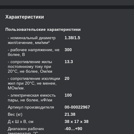
Характеристики
Пользовательские характеристики
- номинальный диаметр
1.38/1.5
жил/сечение, мм/мм²
- рабочее напряжение, не
300
более, В
- сопротивление жилы
13.3
постоянному току при
20°C, не более, Ом/км
- сопротивление изоляции
20
жил при 20°C, не менее,
МОм/км.
- электрическая емкость
100
пары, не более, нФ/км
Артикул производителя
00-00022967
Вес (кг)
21.38
Д х Ш х В, см
38 x 17 x 38
Диапазон рабочих
-60…+90
температур, °С