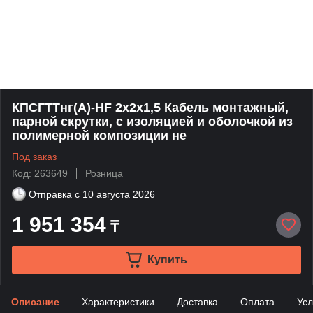
КПСГТТнг(А)-HF 2х2х1,5 Кабель монтажный,
парной скрутки, с изоляцией и оболочкой из
полимерной композиции не
Под заказ
Код: 263649
Розница
Отправка с
10 августа 2026
1 951 354
₸
Купить
Описание
Характеристики
Доставка
Оплата
Усл