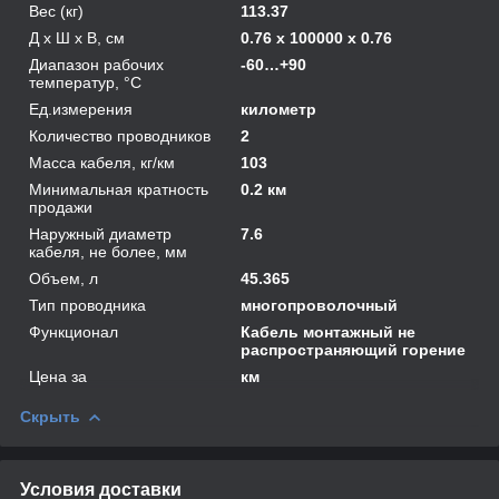
Вес (кг)
113.37
Д х Ш х В, см
0.76 x 100000 x 0.76
Диапазон рабочих
-60…+90
температур, °С
Ед.измерения
километр
Количество проводников
2
Масса кабеля, кг/км
103
Минимальная кратность
0.2 км
продажи
Наружный диаметр
7.6
кабеля, не более, мм
Объем, л
45.365
Тип проводника
многопроволочный
Функционал
Кабель монтажный не
распространяющий горение
Цена за
км
Скрыть
Условия доставки