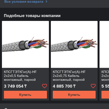
Все условия возврата
Подобные товары компании
КПСГТЭТКГнг(А)-HF
КПСГТЭТКГнг(А)-HF
КПС
2х2х0,5 Кабель
2х2х0,75 Кабель
2х2х
монтажный, парной
монтажный, парной
мон
скрутки, с изоляцией и
скрутки, с изоляцией и
скру
3 749 054
4 885 700
5 5
₸
₸
оболочкой из полимерной
оболочкой из полимерной
обол
композиции
композиции
ком
Купить
Купить