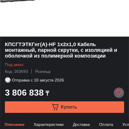
КПСГТЭТКГнг(А)-HF 1х2х1,0 Кабель
монтажный, парной скрутки, с изоляцией и
оболочкой из полимерной композиции
Под заказ
Код: 263693
Розница
Отправка с
10 августа 2026
3 806 838
₸
Купить
Описание
Характеристики
Доставка
Оплата
Усл