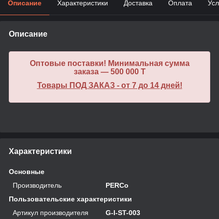
Описание
Характеристики
Доставка
Оплата
Усл
Описание
Оптовые поставки! Минимальная сумма
заказа — 500 000 T
Товары ПОД ЗАКАЗ - от 7 до 14 дней!
Характеристики
Основные
Производитель
PERCo
Пользовательские характеристики
Артикул производителя
G-I-ST-003