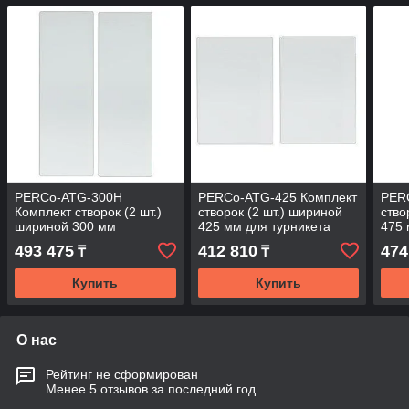
PERCo-ATG-300H
PERCo-ATG-425 Комплект
PER
Комплект створок (2 шт.)
створок (2 шт.) шириной
ство
шириной 300 мм
425 мм для турникета
475
увеличенной высоты
«Скоростной проход»
493 475
412 810
474
₸
₸
(1300мм) для турникета
PERCo-ST-01
«Скоростной
Купить
Купить
О нас
Рейтинг не сформирован
Менее 5 отзывов за последний год