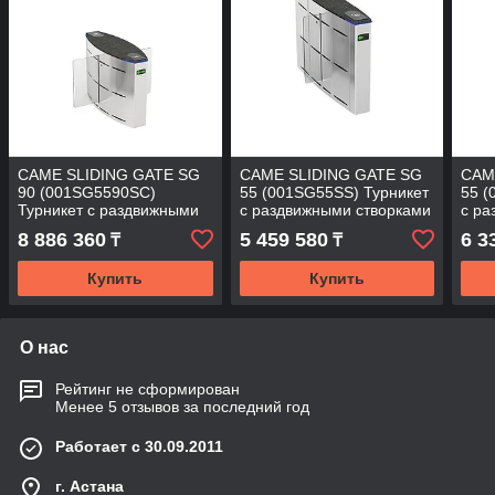
CAME SLIDING GATE SG
CAME SLIDING GATE SG
CAM
90 (001SG5590SC)
55 (001SG55SS) Турникет
55 (
Турникет с раздвижными
с раздвижными створками
с ра
створками
8 886 360
5 459 580
6 3
₸
₸
Купить
Купить
О нас
Рейтинг не сформирован
Менее 5 отзывов за последний год
Работает с 30.09.2011
г. Астана