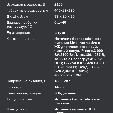
Выходная мощность, Вт
2100
Габаритные размеры мм
440х89х670
Д х Ш х В, см
97 x 25 x 60
Диапазон рабочих
0…+40
температур, °С
Ед.измерения
штука
Краткое описание
Источник бесперебойного
питания Line-Interactive с
ЖК дисплеем стоечный,
чистый синус; P-нагр.3 000
ВА/2100 Вт; U-вх.180…287 В;
защита от перегрузки и КЗ;
USB; Выход 8 IEC 320 C13, 1
IEC Jumpers; Вход IEC-320
C20 2,4м; 0...+40°C;
480х89х670 мм.
Напряжение питания, В
180…287
Объем, л
145.5
Световая индикация
ЖК-дисплей
Тип устройства
Источник бесперебойного
питания
Функционал
Источник питания UPS