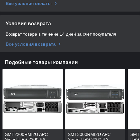
Все условия оплаты
Условия возврата
Возврат товара в течение 14 дней за счет покупателя
Все условия возврата
Подобные товары компании
SMT2200RMI2U APC
SMT3000RMI2U APC
SMT
Smart-UPS 2200 ВА
Smart-UPS 3000 ВА
UPS 