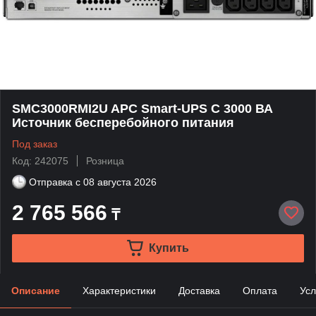
SMC3000RMI2U APC Smart-UPS C 3000 ВА
Источник бесперебойного питания
Под заказ
Код: 242075
Розница
Отправка с
08 августа 2026
2 765 566
₸
Купить
Описание
Характеристики
Доставка
Оплата
Усл