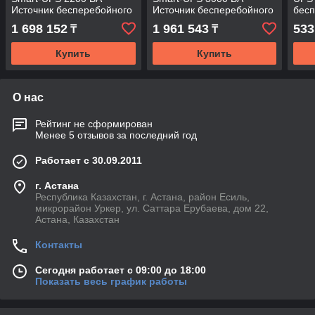
Источник бесперебойного
Источник бесперебойного
бесп
питания
питания
1 698 152
1 961 543
533
₸
₸
Купить
Купить
О нас
Рейтинг не сформирован
Менее 5 отзывов за последний год
Работает с 30.09.2011
г. Астана
Республика Казахстан, г. Астана, район Есиль,
микрорайон Уркер, ул. Саттара Ерубаева, дом 22,
Астана, Казахстан
Контакты
Сегодня работает с 09:00 до 18:00
Показать весь график работы