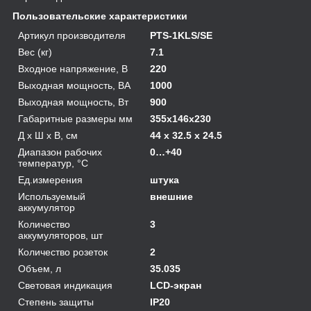
Пользовательские характеристики
Артикул производителя
PTS-1KLS/SE
Вес (кг)
7.1
Входное напряжение, В
220
Выходная мощность, ВА
1000
Выходная мощность, Вт
900
Габаритные размеры мм
355х146х230
Д х Ш х В, см
44 x 32.5 x 24.5
Диапазон рабочих
0…+40
температур, °С
Ед.измерения
штука
Используемый
внешние
аккумулятор
Количество
3
аккумуляторов, шт
Количество розеток
2
Объем, л
35.035
Световая индикация
LCD-экран
Степень защиты
IP20