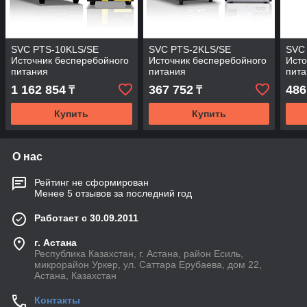
SVC PTS-10KLS/SE
SVC PTS-2KLS/SE
SVC
Источник бесперебойного
Источник бесперебойного
Исто
питания
питания
пит
1 162 854
367 752
486
₸
₸
Купить
Купить
О нас
Рейтинг не сформирован
Менее 5 отзывов за последний год
Работает с 30.09.2011
г. Астана
Республика Казахстан, г. Астана, район Есиль,
микрорайон Уркер, ул. Саттара Ерубаева, дом 22,
Астана, Казахстан
Контакты