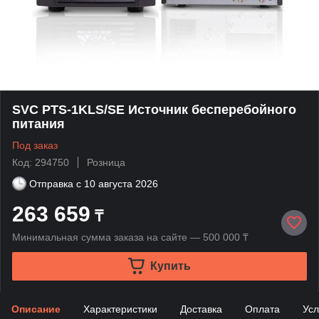
SVC PTS-1KLS/SE Источник бесперебойного
питания
Под заказ
Код: 294750
Розница
Отправка с
10 августа 2026
263 659
₸
Минимальная сумма заказа на сайте — 500 000 ₸
Купить
Описание
Характеристики
Доставка
Оплата
Усл